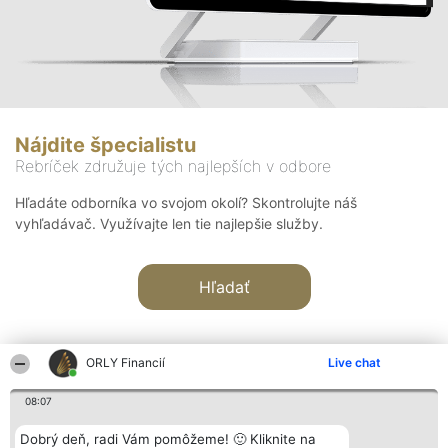
Nájdite špecialistu
Rebríček združuje tých najlepších v odbore
Hľadáte odborníka vo svojom okolí? Skontrolujte náš
vyhľadávač. Využívajte len tie najlepšie služby.
Hľadať
ORLY Financií
Live chat
08:07
Organizátor hodnotenia
Hodnotenie
Kontakt
Dobrý deň, radi Vám pomôžeme! 🙂 Kliknite na