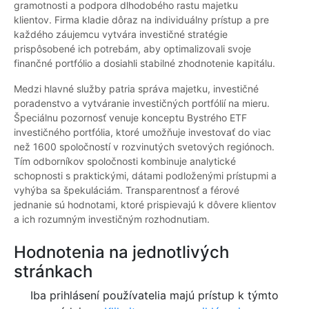
gramotnosti a podpora dlhodobého rastu majetku
klientov. Firma kladie dôraz na individuálny prístup a pre
každého záujemcu vytvára investičné stratégie
prispôsobené ich potrebám, aby optimalizovali svoje
finančné portfólio a dosiahli stabilné zhodnotenie kapitálu.
Medzi hlavné služby patria správa majetku, investičné
poradenstvo a vytváranie investičných portfólií na mieru.
Špeciálnu pozornosť venuje konceptu Bystrého ETF
investičného portfólia, ktoré umožňuje investovať do viac
než 1600 spoločností v rozvinutých svetových regiónoch.
Tím odborníkov spoločnosti kombinuje analytické
schopnosti s praktickými, dátami podloženými prístupmi a
vyhýba sa špekuláciám. Transparentnosť a férové
jednanie sú hodnotami, ktoré prispievajú k dôvere klientov
a ich rozumným investičným rozhodnutiam.
Hodnotenia na jednotlivých
stránkach
Iba prihlásení používatelia majú prístup k týmto