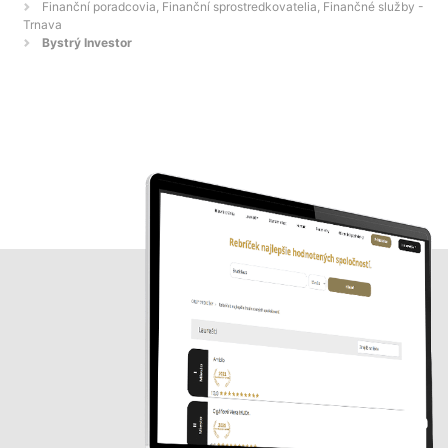
Finanční poradcovia, Finanční sprostredkovatelia, Finančné služby -
Trnava
Bystrý Investor