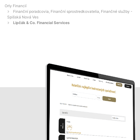
Orly Financií
Finanční poradcovia, Finanční sprostredkovatelia, Finančné služby -
Spišská Nová Ves
Lipčák & Co. Financial Services