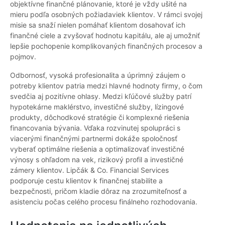
objektívne finančné plánovanie, ktoré je vždy ušité na
mieru podľa osobných požiadaviek klientov. V rámci svojej
misie sa snaží nielen pomáhať klientom dosahovať ich
finančné ciele a zvyšovať hodnotu kapitálu, ale aj umožniť
lepšie pochopenie komplikovaných finančných procesov a
pojmov.
Odbornosť, vysoká profesionalita a úprimný záujem o
potreby klientov patria medzi hlavné hodnoty firmy, o čom
svedčia aj pozitívne ohlasy. Medzi kľúčové služby patrí
hypotekárne maklérstvo, investičné služby, lízingové
produkty, dôchodkové stratégie či komplexné riešenia
financovania bývania. Vďaka rozvinutej spolupráci s
viacerými finančnými partnermi dokáže spoločnosť
vyberať optimálne riešenia a optimalizovať investičné
výnosy s ohľadom na vek, rizikový profil a investičné
zámery klientov. Lipčák & Co. Financial Services
podporuje cestu klientov k finančnej stabilite a
bezpečnosti, pričom kladie dôraz na zrozumiteľnosť a
asistenciu počas celého procesu finálneho rozhodovania.