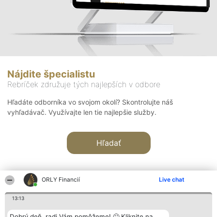
Nájdite špecialistu
Rebríček združuje tých najlepších v odbore
Hľadáte odborníka vo svojom okolí? Skontrolujte náš
vyhľadávač. Využívajte len tie najlepšie služby.
Hľadať
ORLY Financií
Live chat
13:13
Organizátor hodnotenia
Hodnotenie
Kontakt
Dobrý deň, radi Vám pomôžeme! 🙂 Kliknite na