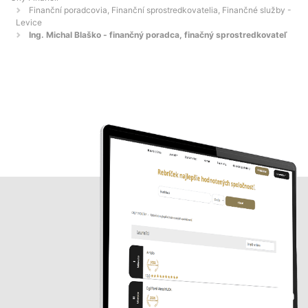
Finanční poradcovia, Finanční sprostredkovatelia, Finančné služby -
Levice
Ing. Michal Blaško - finančný poradca, finačný sprostredkovateľ