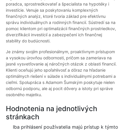
poradca, sprostredkovateľ a špecialista na hypotéky i
investície. Venuje sa poskytovaniu komplexných
finančných analýz, ktoré tvoria základ pre efektívnu
správu individuálnych a rodinných financií. Sústredí sa na
pomoc klientom pri optimalizácii finančných prostriedkov,
diverzifikácii investícií a zabezpečení ich finančnej
stability do budúcnosti.
Je známy svojím profesionálnym, proaktívnym prístupom
a vysokou úrovňou odbornosti, pričom sa zameriava na
jasné vysvetľovanie aj náročných otázok z oblasti financií.
Klienti oceňujú jeho spoľahlivosť a dôraz na hľadanie
optimálnych riešení v súlade s individuálnymi potrebami a
cieľmi. Spolupráca s Adamom Šumským poskytuje nielen
odbornú podporu, ale aj pocit dôvery a istoty pri správe
osobného majetku.
Hodnotenia na jednotlivých
stránkach
Iba prihlásení používatelia majú prístup k týmto