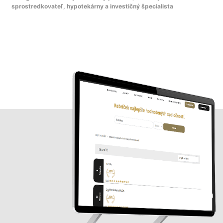
sprostredkovateľ, hypotekárny a investičný špecialista