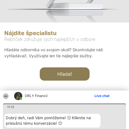
Nájdite špecialistu
Rebríček združuje tých najlepších v odbore
Hľadáte odborníka vo svojom okolí? Skontrolujte náš
vyhľadávač. Využívajte len tie najlepšie služby.
Hľadať
ORLY Financií
Live chat
11:12
Organizátor hodnotenia
Hodnotenie
Kontakt
Dobrý deň, radi Vám pomôžeme! 🙂 Kliknite na
Bright Side Solutions sp. z o.
Laureáti
Kontakt
príslušnú tému konverzácie! 🙂
o. sp. k.
Lista