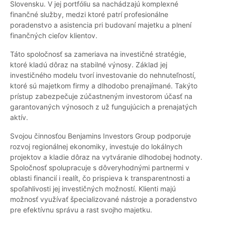
Slovensku. V jej portfóliu sa nachádzajú komplexné
finančné služby, medzi ktoré patrí profesionálne
poradenstvo a asistencia pri budovaní majetku a plnení
finančných cieľov klientov.
Táto spoločnosť sa zameriava na investičné stratégie,
ktoré kladú dôraz na stabilné výnosy. Základ jej
investičného modelu tvorí investovanie do nehnuteľností,
ktoré sú majetkom firmy a dlhodobo prenajímané. Takýto
prístup zabezpečuje zúčastneným investorom účasť na
garantovaných výnosoch z už fungujúcich a prenajatých
aktív.
Svojou činnosťou Benjamins Investors Group podporuje
rozvoj regionálnej ekonomiky, investuje do lokálnych
projektov a kladie dôraz na vytváranie dlhodobej hodnoty.
Spoločnosť spolupracuje s dôveryhodnými partnermi v
oblasti financií i realít, čo prispieva k transparentnosti a
spoľahlivosti jej investičných možností. Klienti majú
možnosť využívať špecializované nástroje a poradenstvo
pre efektívnu správu a rast svojho majetku.