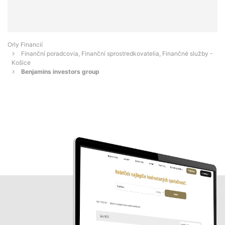
Orly Financií
Finanční poradcovia, Finanční sprostredkovatelia, Finančné služby -
Košice
Benjamins investors group