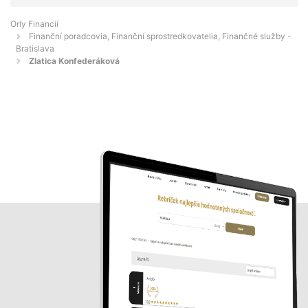
Orly Financií
Finanční poradcovia, Finanční sprostredkovatelia, Finančné služby -
Bratislava
Zlatica Konfederáková