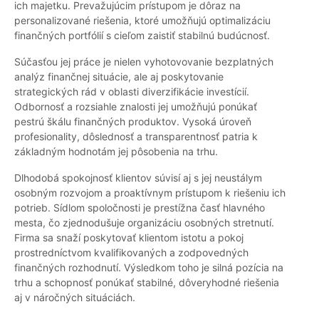
ich majetku. Prevažujúcim prístupom je dôraz na
personalizované riešenia, ktoré umožňujú optimalizáciu
finančných portfólií s cieľom zaistiť stabilnú budúcnosť.
Súčasťou jej práce je nielen vyhotovovanie bezplatných
analýz finančnej situácie, ale aj poskytovanie
strategických rád v oblasti diverzifikácie investícií.
Odbornosť a rozsiahle znalosti jej umožňujú ponúkať
pestrú škálu finančných produktov. Vysoká úroveň
profesionality, dôslednosť a transparentnosť patria k
základným hodnotám jej pôsobenia na trhu.
Dlhodobá spokojnosť klientov súvisí aj s jej neustálym
osobným rozvojom a proaktívnym prístupom k riešeniu ich
potrieb. Sídlom spoločnosti je prestížna časť hlavného
mesta, čo zjednodušuje organizáciu osobných stretnutí.
Firma sa snaží poskytovať klientom istotu a pokoj
prostredníctvom kvalifikovaných a zodpovedných
finančných rozhodnutí. Výsledkom toho je silná pozícia na
trhu a schopnosť ponúkať stabilné, dôveryhodné riešenia
aj v náročných situáciách.