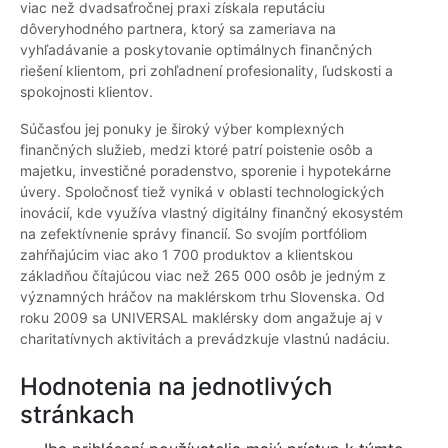
viac než dvadsaťročnej praxi získala reputáciu
dôveryhodného partnera, ktorý sa zameriava na
vyhľadávanie a poskytovanie optimálnych finančných
riešení klientom, pri zohľadnení profesionality, ľudskosti a
spokojnosti klientov.
Súčasťou jej ponuky je široký výber komplexných
finančných služieb, medzi ktoré patrí poistenie osôb a
majetku, investičné poradenstvo, sporenie i hypotekárne
úvery. Spoločnosť tiež vyniká v oblasti technologických
inovácií, kde využíva vlastný digitálny finančný ekosystém
na zefektívnenie správy financií. So svojím portfóliom
zahŕňajúcim viac ako 1 700 produktov a klientskou
základňou čítajúcou viac než 265 000 osôb je jedným z
významných hráčov na maklérskom trhu Slovenska. Od
roku 2009 sa UNIVERSAL maklérsky dom angažuje aj v
charitatívnych aktivitách a prevádzkuje vlastnú nadáciu.
Hodnotenia na jednotlivých
stránkach