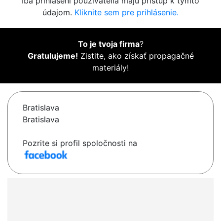
Iba prihlásení používatelia majú prístup k týmto
údajom.
Kliknite sem pre prihlásenie.
To je tvoja firma
?
Gratulujeme!
Zistite, ako získať propagačné
materiály!
Bratislava
Bratislava
Pozrite si profil spoločnosti na