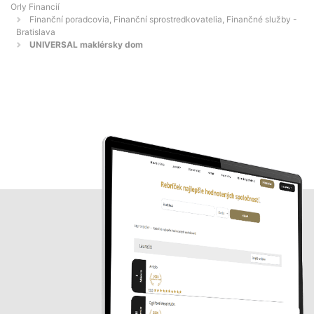
Orly Financií
Finanční poradcovia, Finanční sprostredkovatelia, Finančné služby -
Bratislava
UNIVERSAL maklérsky dom