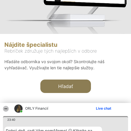
Nájdite špecialistu
Rebríček združuje tých najlepších v odbore
Hľadáte odborníka vo svojom okolí? Skontrolujte náš
vyhľadávač. Využívajte len tie najlepšie služby.
Hľadať
ORLY Financií
Live chat
23:40
Organizátor hodnotenia
Hodnotenie
Kontakt
Dobrý deň, radi Vám pomôžeme! 🙂 Kliknite na