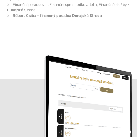
Finanční poradcovia, Finanční sprostredkovatelia, Finančné služby -
Dunajská Streda
Róbert Csiba – finančný poradca Dunajská Streda