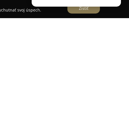
Zistiť
vychutnať svoj úspech.
k
nosťou v slovenskom sektore financií, pričom
esahuje dvanásť rokov skúseností. Sídlo jeho
na ulici Andreja Žarnova 6, kde poskytuje
o v rôznych oblastiach.
 riešenia týkajúce sa hypoték, čím prispieva k
a venuje sa aj správe investícií so zámerom
ťou jeho služieb je taktiež oblasť poistenia,
nu pred nečakanými životnými udalosťami.
 rozvoju finančnej gramotnosti klientov na
nutí. V pozícii Chairman of the Board of