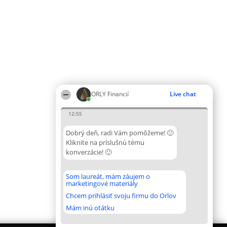
ORLY Financií
Live chat
12:55
Dobrý deň, radi Vám pomôžeme! 🙂
Kliknite na príslušnú tému
konverzácie! 🙂
Som laureát, mám záujem o
marketingové materiály
Chcem prihlásiť svoju firmu do Orlov
Mám inú otátku