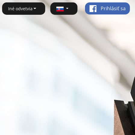
Prihlásiť sa
Iné odvetvia