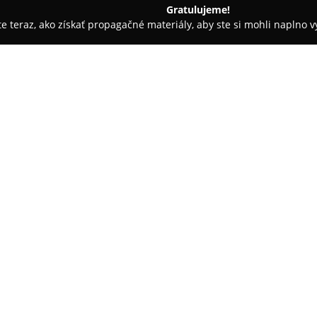
Gratulujeme!
ite teraz, ako získať propagačné materiály, aby ste si mohli naplno 
stredkovatelia, Finančné služby - Trnava
Financie / Roman Gáli
O spoločnosti:
Roman Gálik
je uznávanou osob
jeho profesionálna história pr
činnosti sa nachádza v Trnave 
komplexné finančné poradenstv
Vo svojej praxi sa zameriava na
financovaniu bývania klientov, 
zvyšovať hodnotu majetku. Súčas
vďaka čomu zabezpečuje ochra
Roman Gálik venuje pozornosť i
podporu kvalifikovaných rozhod