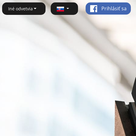
Prihlásiť sa
Iné odvetvia