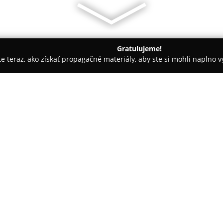
Gratulujeme!
ite teraz, ako získať propagačné materiály, aby ste si mohli naplno 
stredkovatelia, Finančné služby - Košice
Relyon - Finančné služ
O spoločnosti:
Relyon
pôsobí na slovenskom t
finančných služieb, so špeciali
hypoték, investícií a poistenia.
spoločnosti kladú dôraz na tra
klientov, pričom ich cieľom je 
komunikovať ich princípy, vráta