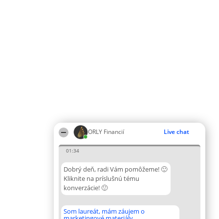
ORLY Financií
Live chat
01:34
Dobrý deň, radi Vám pomôžeme! 🙂
Kliknite na príslušnú tému
konverzácie! 🙂
Som laureát, mám záujem o
marketingové materiály