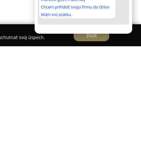
Chcem prihlásiť svoju firmu do Orlov
Mám inú otátku
Zistiť
vychutnať svoj úspech.
by
rhu ako spoločnosť zameraná na poskytovanie
záciou na poradenské aktivity v oblastiach
 Licencovaní finanční sprostredkovatelia
nsparentnosť a úsilie o pochopenie zo strany
navrhnúť individuálne finančné riešenia a jasne
ne všetkých benefitov a rizík spojených s