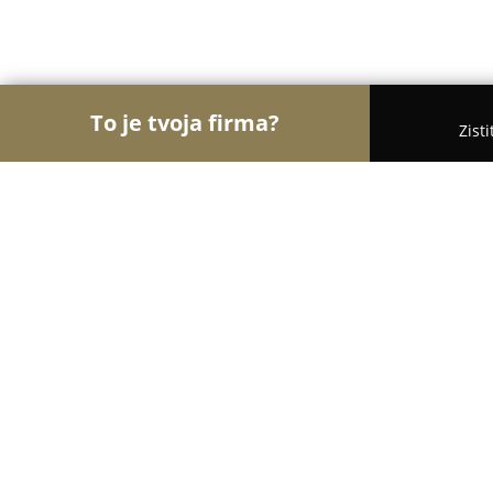
To je tvoja firma?
Zist
Orly Financií
Finanční poradcovia, Finanční spro
Relyon - Finančné služby
9.8
(63)
Košice, Kavečianska cesta 1/A