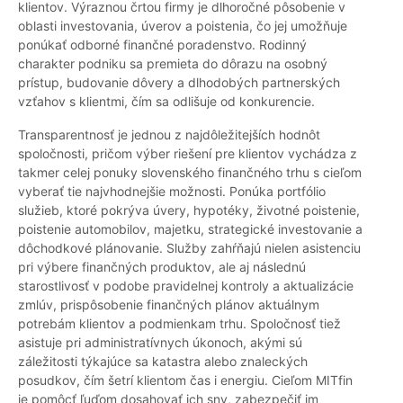
klientov. Výraznou črtou firmy je dlhoročné pôsobenie v
oblasti investovania, úverov a poistenia, čo jej umožňuje
ponúkať odborné finančné poradenstvo. Rodinný
charakter podniku sa premieta do dôrazu na osobný
prístup, budovanie dôvery a dlhodobých partnerských
vzťahov s klientmi, čím sa odlišuje od konkurencie.
Transparentnosť je jednou z najdôležitejších hodnôt
spoločnosti, pričom výber riešení pre klientov vychádza z
takmer celej ponuky slovenského finančného trhu s cieľom
vyberať tie najvhodnejšie možnosti. Ponúka portfólio
služieb, ktoré pokrýva úvery, hypotéky, životné poistenie,
poistenie automobilov, majetku, strategické investovanie a
dôchodkové plánovanie. Služby zahŕňajú nielen asistenciu
pri výbere finančných produktov, ale aj následnú
starostlivosť v podobe pravidelnej kontroly a aktualizácie
zmlúv, prispôsobenie finančných plánov aktuálnym
potrebám klientov a podmienkam trhu. Spoločnosť tiež
asistuje pri administratívnych úkonoch, akými sú
záležitosti týkajúce sa katastra alebo znaleckých
posudkov, čím šetrí klientom čas i energiu. Cieľom MITfin
je pomôcť ľuďom dosahovať ich sny, zabezpečiť im