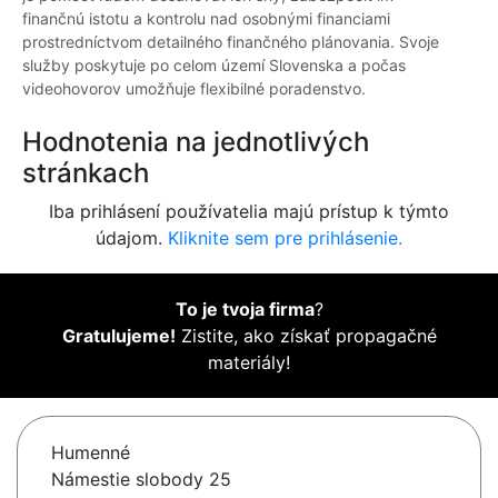
finančnú istotu a kontrolu nad osobnými financiami
prostredníctvom detailného finančného plánovania. Svoje
služby poskytuje po celom území Slovenska a počas
videohovorov umožňuje flexibilné poradenstvo.
Hodnotenia na jednotlivých
stránkach
Iba prihlásení používatelia majú prístup k týmto
údajom.
Kliknite sem pre prihlásenie.
To je tvoja firma
?
Gratulujeme!
Zistite, ako získať propagačné
materiály!
Humenné
Námestie slobody 25