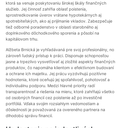
ktorá sa venuje poskytovaniu širokej škály finančných
služieb. Jej činnosť zahŕňa oblasť poistenia,
sprostredkovanie úverov vrátane hypotekárnych aj
spotrebiteľských, ako aj prijímanie vkladov. Zabezpečuje
tiež odborné poradenstvo v oblasti starobného aj
doplnkového dôchodkového sporenia a pôsobí na
kapitálovom trhu.
Alžbeta Brnická je vyhľadávaná pre svoj profesionálny, no
zároveň ľudský prístup k práci. Disponuje schopnosťou
jasne a trpezlivo vysvetľovať aj zložité aspekty finančných
produktov, čo napomáha klientom v efektívnom budovaní
a ochrane ich majetku. Jej prácu vyzdvihujú pozitívne
hodnotenia, ktoré oceňujú jej spoľahlivosť, pohotovosť a
individuálnu podporu. Medzi hlavné priority radí
transparentnosť a riešenia na mieru, ktoré zahŕňajú všetko
od osobných financií cez poistenie až po investičné
portfóliá. Vďaka svojim rozsiahlym vedomostiam a
dôslednosti je považovaná za overeného partnera na
dlhodobú správu financií.