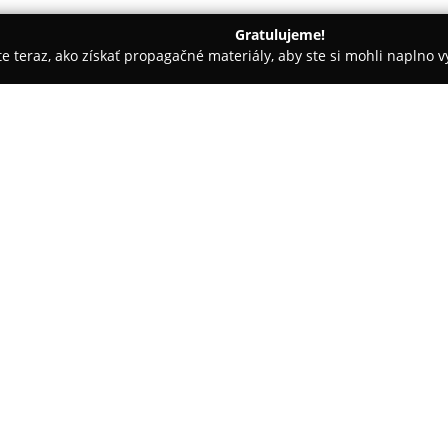
Gratulujeme!
ite teraz, ako získať propagačné materiály, aby ste si mohli naplno 
stredkovatelia, Finančné služby - Košice
Martin Palenčár - fin
dkovateľ, finančný
O spoločnosti:
Martin Palenčár - finančný sp
oblasti financií so sídlom v Ko
Špecializuje sa na poskytovan
pričom jeho činnosti zahŕňajú 
dôchodok a ochrane fyzických 
poistných produktov.
Vo svojom portfóliu má aj rieše
zameraním na hypotéky a pomoc
pomáha optimalizovať ich mesa