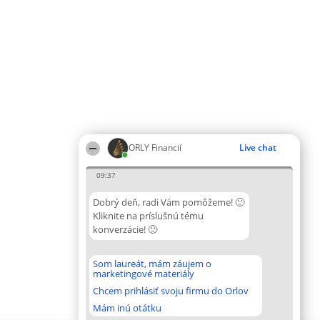
ORLY Financií
Live chat
09:37
Dobrý deň, radi Vám pomôžeme! 🙂
Kliknite na príslušnú tému
konverzácie! 🙂
Som laureát, mám záujem o
marketingové materiály
Chcem prihlásiť svoju firmu do Orlov
Mám inú otátku