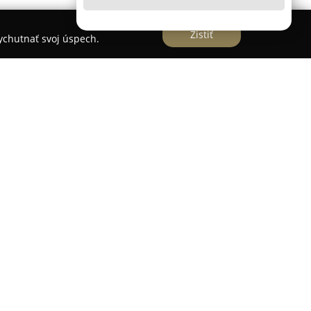
Zistiť
vychutnať svoj úspech.
ančný sprostredkovateľ, finančný poradca
rostredkovateľ, finančný poradca
pôsobí v
šiciach na adrese Kavečianska cesta 1a.
ie komplexných služieb finančného poradenstva,
poradenstvo v investovaní, sporení, príprave na
osôb, ich rodín a majetku pomocou rozličných
nia týkajúce sa financovania bývania so
 pri refinancovaní úverov, čím klientom
čné splátky. Firemným klientom poskytuje