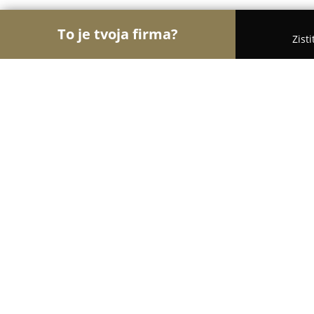
To je tvoja firma?
Zist
Orly Financií
Finanční poradcovia, Finanční spro
Martin Palenčár - finančný sprostre
poradca
8.5
(5)
Košice, Kavečianska cesta 1a
Zobraziť telefónne číslo