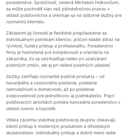
poradenstva. Spoločnosť, vedená Michalom Holkovičom,
sa môže pochváliť viac než pätnásťročnou praxou v
oblasti poisťovníctva a orientuje sa na odborné služby pre
rozmanitú klientelu.
Základom jej činnosti je flexibilné prispôsobenie sa
individuálnym potrebám klientov, pričom kladie dôraz na
rýchlosť, ľudský prístup a profesionalitu. Poradenstvo
firmy je hodnotené pre komplexnosť a orientáciu na
zákazníka, čo sa odzrkadľuje nielen pri uzatváraní
poistných zmlúv, ale aj pri riešení poistných udalostí.
Služby zahŕňajú rozmanité poistné produkty – od
havarijného a cestovného poistenia, poistenia
nehnuteľností a domácností, až po poistenie
zodpovednosti pre jednotlivcov aj podnikateľov. Popri
poisťovacích aktivitách ponúka kancelária poradenstvo v
oblasti úverov a hypoték.
Vďaka zázemiu stabilnej poisťovacej skupiny získavajú
klienti prístup k moderným produktom a dlhodobým
skúsenostiam. Individuálny prístup a dobré meno radia