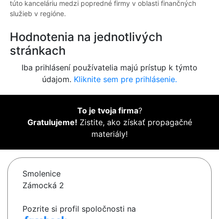
túto kanceláriu medzi popredné firmy v oblasti finančných
služieb v regióne.
Hodnotenia na jednotlivých
stránkach
Iba prihlásení používatelia majú prístup k týmto
údajom.
Kliknite sem pre prihlásenie.
To je tvoja firma
?
Gratulujeme!
Zistite, ako získať propagačné
materiály!
Smolenice
Zámocká 2
Pozrite si profil spoločnosti na