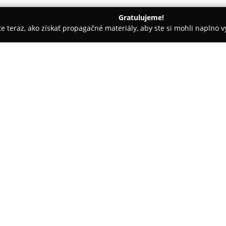
Gratulujeme!
ite teraz, ako získať propagačné materiály, aby ste si mohli naplno 
stredkovatelia, Finančné služby - Banská Bystrica
Kvasnickas
O spoločnosti:
Kvasnickas
pôsobí v Banskej By
komplexného finančného poraden
meniť pohľad verejnosti na fina
finančnom sektore. Medzi jej h
finančnej gramotnosti, asistova
pričom detailne analyzuje finan
Charakteristická je individuál
čím podporuje klientov pri upev
komfortu poskytuje užívateľsky 