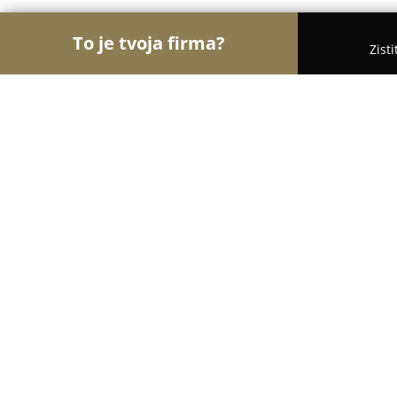
To je tvoja firma?
Zist
Orly Financií
Finanční poradcovia, Finanční spro
Kvasnickas
10
(134)
Banská Bystrica, Horná 65/A
Zobraziť telefónne číslo