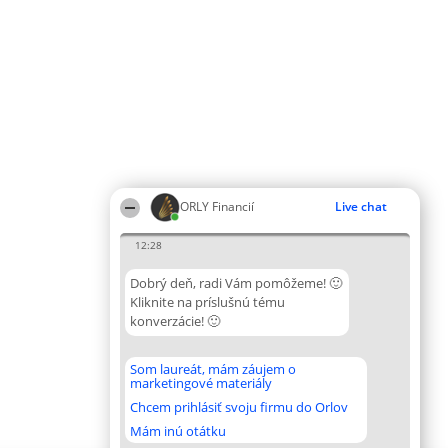
ORLY Financií
Live chat
12:28
Dobrý deň, radi Vám pomôžeme! 🙂
Kliknite na príslušnú tému
konverzácie! 🙂
Som laureát, mám záujem o
marketingové materiály
Chcem prihlásiť svoju firmu do Orlov
Mám inú otátku