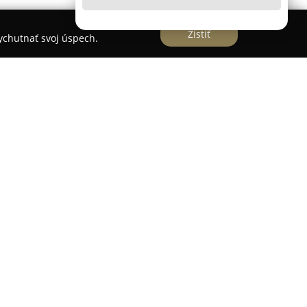
Zistiť
vychutnať svoj úspech.
strici a zameriava sa na poskytovanie
stva a vzdelávania. Spoločnosť si kladie za cieľ
ncie a prezentovať neobjavené príležitosti v
lavné služby patrí odborné poradenstvo v oblasti
nie pri investíciách, či ochrane príjmu a majetku,
čnú situáciu jednotlivých klientov.
nym prístupom a úsilím o dlhodobú spoluprácu,
ňovaní ich finančnej stability. Pre zvýšenie
prívetivé nástroje na riadenie financií, vrátane