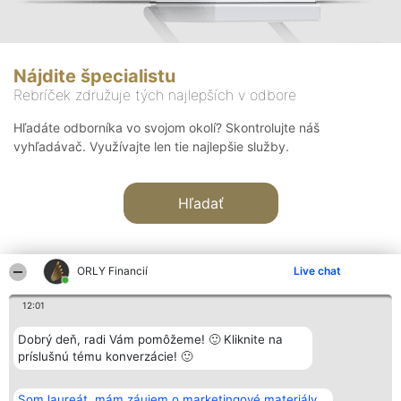
Nájdite špecialistu
Rebríček združuje tých najlepších v odbore
Hľadáte odborníka vo svojom okolí? Skontrolujte náš
vyhľadávač. Využívajte len tie najlepšie služby.
Hľadať
ORLY Financií
Live chat
12:01
Organizátor hodnotenia
Hodnotenie
Kontakt
Dobrý deň, radi Vám pomôžeme! 🙂 Kliknite na
Bright Side Solutions sp. z o.
Laureáti
Kontakt
príslušnú tému konverzácie! 🙂
o. sp. k.
Lista
ul. Ruska 22
wszystkich
Wrocław 50-079
Laureatów
Som laureát, mám záujem o marketingové materiály