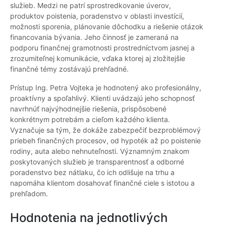
služieb. Medzi ne patrí sprostredkovanie úverov,
produktov poistenia, poradenstvo v oblasti investícií,
možnosti sporenia, plánovanie dôchodku a riešenie otázok
financovania bývania. Jeho činnosť je zameraná na
podporu finančnej gramotnosti prostredníctvom jasnej a
zrozumiteľnej komunikácie, vďaka ktorej aj zložitejšie
finančné témy zostávajú prehľadné.
Prístup Ing. Petra Vojteka je hodnotený ako profesionálny,
proaktívny a spoľahlivý. Klienti uvádzajú jeho schopnosť
navrhnúť najvýhodnejšie riešenia, prispôsobené
konkrétnym potrebám a cieľom každého klienta.
Vyznačuje sa tým, že dokáže zabezpečiť bezproblémový
priebeh finančných procesov, od hypoték až po poistenie
rodiny, auta alebo nehnuteľnosti. Významným znakom
poskytovaných služieb je transparentnosť a odborné
poradenstvo bez nátlaku, čo ich odlišuje na trhu a
napomáha klientom dosahovať finančné ciele s istotou a
prehľadom.
Hodnotenia na jednotlivých