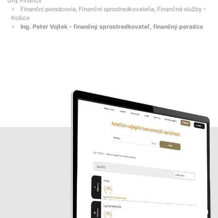
Orly Financií
Finanční poradcovia, Finanční sprostredkovatelia, Finančné služby -
Košice
Ing. Peter Vojtek - finančný sprostredkovateľ, finančný poradca