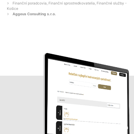
Finanční poradcovia, Finanční sprostredkovatelia, Finančné služby -
Košice
Aggeus Consulting s.r.o.