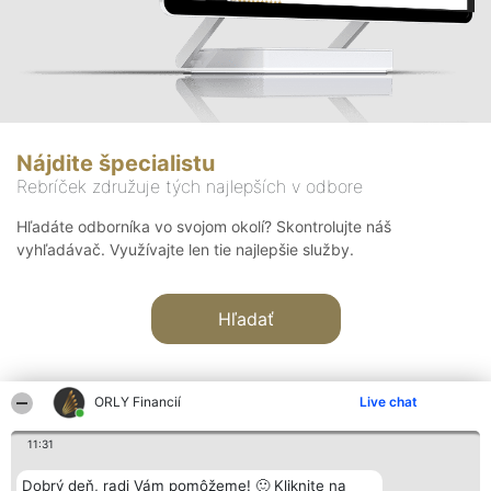
Nájdite špecialistu
Rebríček združuje tých najlepších v odbore
Hľadáte odborníka vo svojom okolí? Skontrolujte náš
vyhľadávač. Využívajte len tie najlepšie služby.
Hľadať
ORLY Financií
Live chat
11:31
Organizátor hodnotenia
Hodnotenie
Kontakt
Dobrý deň, radi Vám pomôžeme! 🙂 Kliknite na