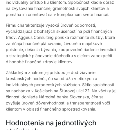
individuálny prístup ku klientom. Spoločnosť kladie dôraz
na zvyšovanie finančnej gramotnosti svojich klientov a
pomáha im orientovať sa v komplexnom svete financií.
Firmu charakterizuje vysoká úroveň odbornosti,
vychádzajúca z bohatých skúseností na poli finančných
trhov. Aggeus Consulting ponúka rozmanité služby, ktoré
zahŕňajú finančné plánovanie, životné a majetkové
poistenie, riešenia bývania, zodpovedné riadenie investícií
a strategické plánovanie dôchodku s cieľom zabezpečiť
dlhodobé finančné zdravie klientov.
Základným znakom jej prístupu je dodržiavanie
kresťanských hodnôt, čo sa odráža v etických a
individuálnych poradenských službách. Sídlo spoločnosti
sa nachádza v Košiciach na Štúrovej ulici 22. Na všetky jej
činnosti dohliada Národná banka Slovenska, čím sa
zvyšuje úroveň dôveryhodnosti a transparentnosti voči
klientom v oblasti finančného sprostredkovania.
Hodnotenia na jednotlivých