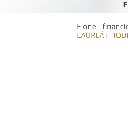
F-one - financ
LAUREÁT HOD