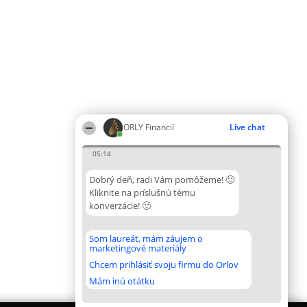
ORLY Financií
Live chat
05:14
Dobrý deň, radi Vám pomôžeme! 🙂
Kliknite na príslušnú tému
konverzácie! 🙂
Som laureát, mám záujem o
marketingové materiály
Chcem prihlásiť svoju firmu do Orlov
Mám inú otátku