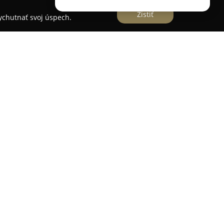
Zistiť
vychutnať svoj úspech.
ednotku
čné sprostredkovanie, pričom poskytuje
zické aj právnické osoby. Spoločnosť kladie dôraz
parentnosť a spoľahlivosť, čím umožňuje svojim
sobné aj firemné financie. Ponuka zahŕňa riešenia
bývania, úverov, dôchodkového zabezpečenia ako
ch služieb sa firma venuje tiež realitám, kde
d ocenenia nehnuteľností až po zabezpečenie
siatimi uznávanými partnermi má F-one možnosť
v dostupných na trhu, čo klientom šetrí čas,