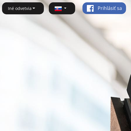
Prihlásiť sa
Iné odvetvia