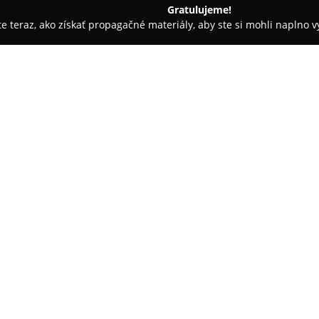
Gratulujeme!
ite teraz, ako získať propagačné materiály, aby ste si mohli naplno 
stredkovatelia, Finančné služby - Trnava
F-one - financie na j
O spoločnosti:
F-one
sa špecializuje na finan
komplexnú škálu služieb pre fy
na individuálny prístup, trans
klientom efektívne spravovať o
v oblasti poistenia, možností 
aj investovania. Okrem finančný
odborne zabezpečuje proces o
vhodného financovania.
V spolupráci s viac ako štyrid
voľby najvýhodnejších produkto