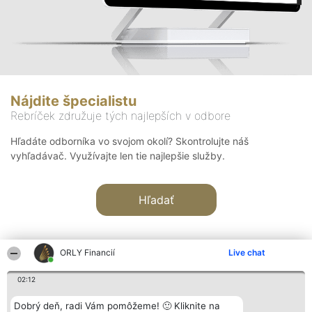
Nájdite špecialistu
Rebríček združuje tých najlepších v odbore
Hľadáte odborníka vo svojom okolí? Skontrolujte náš
vyhľadávač. Využívajte len tie najlepšie služby.
Hľadať
ORLY Financií
Live chat
02:12
Organizátor hodnotenia
Hodnotenie
Kontakt
Dobrý deň, radi Vám pomôžeme! 🙂 Kliknite na