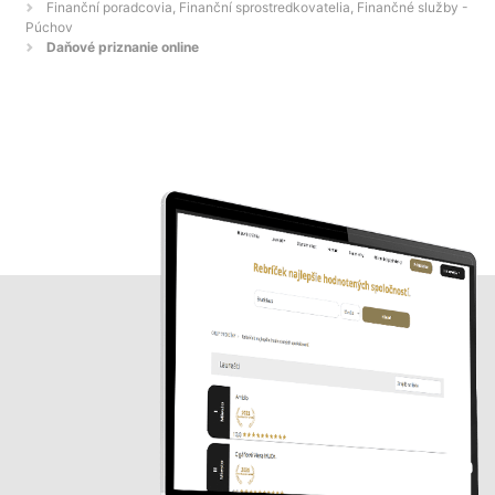
Finanční poradcovia, Finanční sprostredkovatelia, Finančné služby -
Púchov
Daňové priznanie online