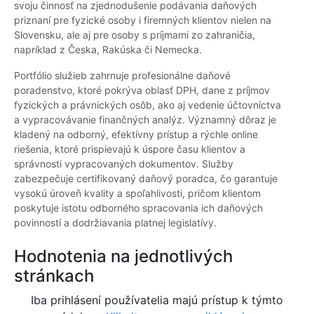
svoju činnosť na zjednodušenie podávania daňových
priznaní pre fyzické osoby i firemných klientov nielen na
Slovensku, ale aj pre osoby s príjmami zo zahraničia,
napríklad z Česka, Rakúska či Nemecka.
Portfólio služieb zahrnuje profesionálne daňové
poradenstvo, ktoré pokrýva oblasť DPH, dane z príjmov
fyzických a právnických osôb, ako aj vedenie účtovníctva
a vypracovávanie finančných analýz. Významný dôraz je
kladený na odborný, efektívny prístup a rýchle online
riešenia, ktoré prispievajú k úspore času klientov a
správnosti vypracovaných dokumentov. Služby
zabezpečuje certifikovaný daňový poradca, čo garantuje
vysokú úroveň kvality a spoľahlivosti, pričom klientom
poskytuje istotu odborného spracovania ich daňových
povinností a dodržiavania platnej legislatívy.
Hodnotenia na jednotlivých
stránkach
Iba prihlásení používatelia majú prístup k týmto