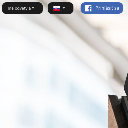
Prihlásiť sa
Iné odvetvia