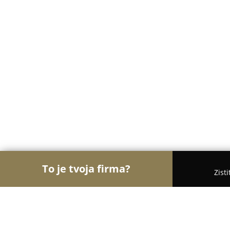
To je tvoja firma?
Zist
Orly Financií
Finanční poradcovia, Finanční spro