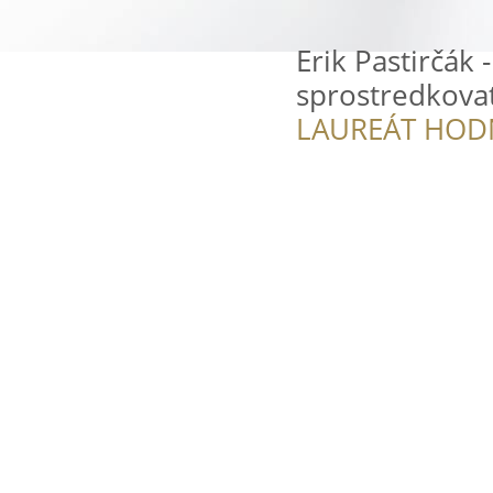
Erik Pastirčák 
sprostredkovat
LAUREÁT HOD