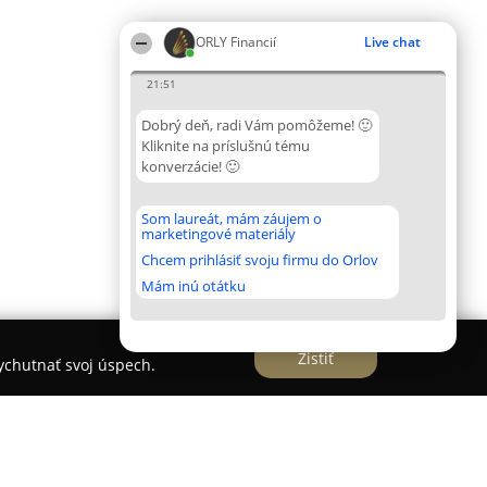
ORLY Financií
Live chat
21:51
Dobrý deň, radi Vám pomôžeme! 🙂
Kliknite na príslušnú tému
konverzácie! 🙂
Som laureát, mám záujem o
marketingové materiály
Chcem prihlásiť svoju firmu do Orlov
Mám inú otátku
Zistiť
vychutnať svoj úspech.
čný sprostredkovateľ, finančný poradca