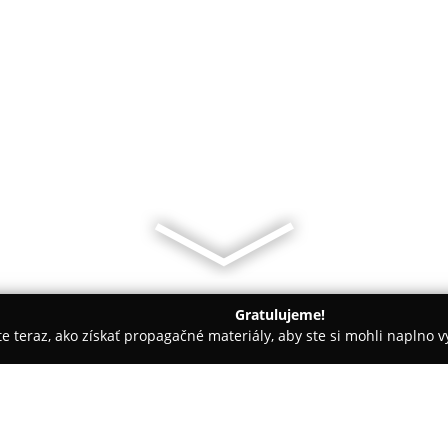
Gratulujeme!
ite teraz, ako získať propagačné materiály, aby ste si mohli naplno 
stredkovatelia, Finančné služby - Prešov
Erik Pastirčák - finan