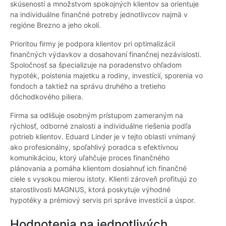
skúseností a množstvom spokojných klientov sa orientuje
na individuálne finančné potreby jednotlivcov najmä v
regióne Brezno a jeho okolí.
Prioritou firmy je podpora klientov pri optimalizácii
finančných výdavkov a dosahovaní finančnej nezávislosti.
Spoločnosť sa špecializuje na poradenstvo ohľadom
hypoték, poistenia majetku a rodiny, investícií, sporenia vo
fondoch a taktiež na správu druhého a tretieho
dôchodkového piliera.
Firma sa odlišuje osobným prístupom zameraným na
rýchlosť, odborné znalosti a individuálne riešenia podľa
potrieb klientov. Eduard Linder je v tejto oblasti vnímaný
ako profesionálny, spoľahlivý poradca s efektívnou
komunikáciou, ktorý uľahčuje proces finančného
plánovania a pomáha klientom dosiahnuť ich finančné
ciele s vysokou mierou istoty. Klienti zároveň profitujú zo
starostlivosti MAGNUS, ktorá poskytuje výhodné
hypotéky a prémiový servis pri správe investícií a úspor.
Hodnotenia na jednotlivých