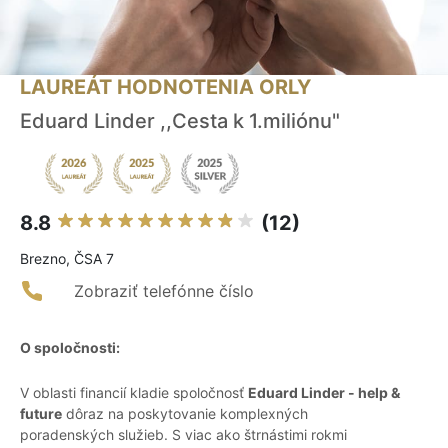
LAUREÁT HODNOTENIA ORLY
Eduard Linder ,,Cesta k 1.miliónu"
8.8
(12)
Brezno, ČSA 7
Zobraziť telefónne číslo
O spoločnosti:
V oblasti financií kladie spoločnosť
Eduard Linder - help &
future
dôraz na poskytovanie komplexných
poradenských služieb. S viac ako štrnástimi rokmi