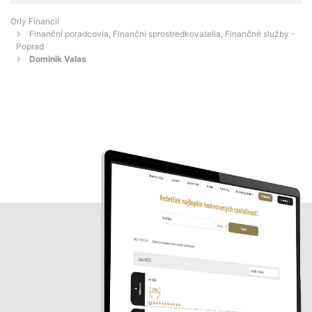
Orly Financií
Finanční poradcovia, Finanční sprostredkovatelia, Finančné služby -
Poprad
Dominik Valas