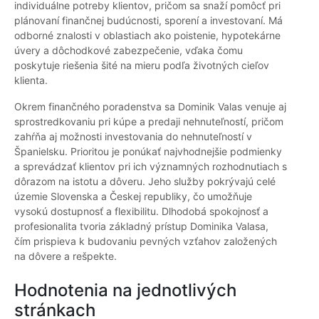
individuálne potreby klientov, pričom sa snaží pomôcť pri
plánovaní finančnej budúcnosti, sporení a investovaní. Má
odborné znalosti v oblastiach ako poistenie, hypotekárne
úvery a dôchodkové zabezpečenie, vďaka čomu
poskytuje riešenia šité na mieru podľa životných cieľov
klienta.
Okrem finančného poradenstva sa Dominik Valas venuje aj
sprostredkovaniu pri kúpe a predaji nehnuteľností, pričom
zahŕňa aj možnosti investovania do nehnuteľností v
Španielsku. Prioritou je ponúkať najvhodnejšie podmienky
a sprevádzať klientov pri ich významných rozhodnutiach s
dôrazom na istotu a dôveru. Jeho služby pokrývajú celé
územie Slovenska a Českej republiky, čo umožňuje
vysokú dostupnosť a flexibilitu. Dlhodobá spokojnosť a
profesionalita tvoria základný prístup Dominika Valasa,
čím prispieva k budovaniu pevných vzťahov založených
na dôvere a rešpekte.
Hodnotenia na jednotlivých
stránkach