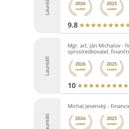
Laureáti
9.8
Mgr. art. Ján Michalov - 
sprostredkovateľ, finanč
Laureáti
10
Michal Jesenský - Financie
Laureáti