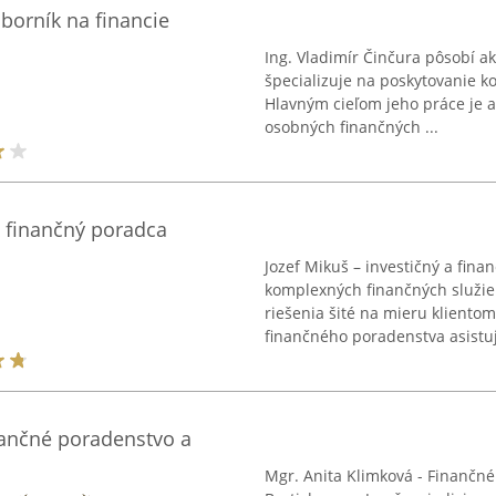
dborník na financie
Ing. Vladimír Činčura pôsobí ak
špecializuje na poskytovanie 
Hlavným cieľom jeho práce je as
osobných finančných ...
& finančný poradca
Jozef Mikuš – investičný a fina
komplexných finančných služie
riešenia šité na mieru kliento
finančného poradenstva asistuje
nančné poradenstvo a
Mgr. Anita Klimková - Finančné