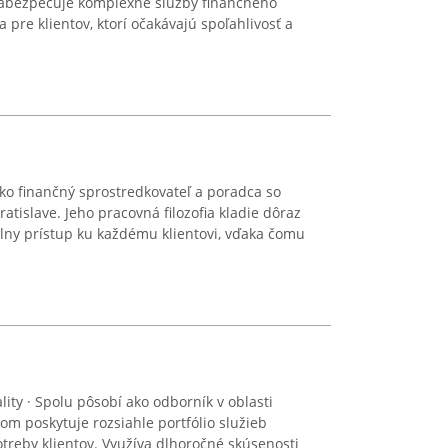
a zabezpečuje komplexné služby finančného
pre klientov, ktorí očakávajú spoľahlivosť a
ako finančný sprostredkovateľ a poradca so
ratislave. Jeho pracovná filozofia kladie dôraz
lny prístup ku každému klientovi, vďaka čomu
lity · Spolu pôsobí ako odborník v oblasti
čom poskytuje rozsiahle portfólio služieb
reby klientov. Využíva dlhoročné skúsenosti