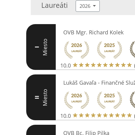
Laureáti
2026
OVB Mgr. Richard Kolek
Miesto
I
10.0
Lukáš Gavaľa - Finančné Slu
Miesto
II
10.0
OVB Bc. Filip Pilka