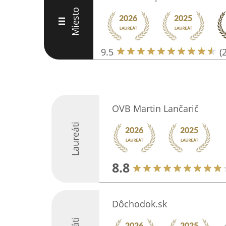
Miesto
III
9.5
(
OVB Martin Lančarič
Laureáti
8.8
Dôchodok.sk