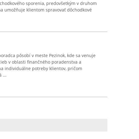
dôchodkového sporenia, predovšetkým v druhom
orma umožňuje klientom spravovať dôchodkové
oradca pôsobí v meste Pezinok, kde sa venuje
ieb v oblasti finančného poradenstva a
na individuálne potreby klientov, pričom
 ...