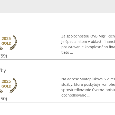
Za spoločnosťou OVB Mgr. Richa
je špecialistom v oblasti finan
poskytovanie komplexného fin
tieto ...
(59)
žby
Na adrese Svätoplukova 5 v Pe
služby, ktorá poskytuje komple
sprostredkovanie úverov, poiste
dôchodkového ...
(50)