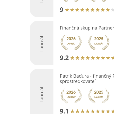
9
Finančná skupina Partne
Laureáti
9.2
Patrik Baďura - finančný
sprostredkovateľ
Laureáti
9.1