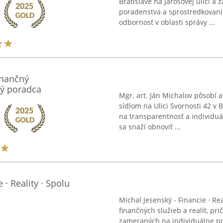
Bratislave na Jarošovej ulici 
poradenstva a sprostredkovania 
odbornosť v oblasti správy ...
finančný
ný poradca
Mgr. art. Ján Michalov pôsobí 
sídlom na Ulici Svornosti 42 v B
na transparentnosť a individuá
sa snaží obnoviť ...
 · Reality · Spolu
Michal Jesenský - Financie · Rea
finančných služieb a realít, pri
zameraných na individuálne pot