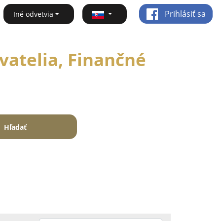
Prihlásiť sa
Iné odvetvia
vatelia, Finančné
Hľadať