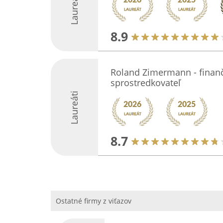
Laureáti
8.9
Roland Zimermann - finanč
sprostredkovateľ
Laureáti
8.7
Ostatné firmy z viťazov