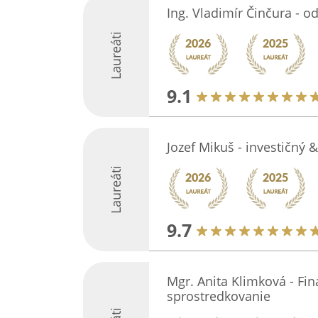
Ing. Vladimír Činčura - o
Laureáti
9.1
Jozef Mikuš - investičný 
Laureáti
9.7
Mgr. Anita Klimková - Fi
sprostredkovanie